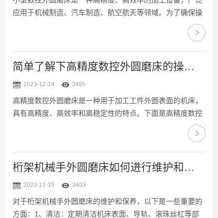
应用于机械制造、汽车制造、航空航天等领域。为了确保操
作安全和加工质量，操作人员在操作小型数控外圆磨床时需
要注意以下事项：1、熟悉设备结构和性能：操作人员应熟
悉其结构、性能、操作方法和注意事项，以便正确、安全地
使用设备。2、穿戴防护用品：操作人员在操作时，应穿戴
简单了解下高精度数控外圆磨床的操作流程
防护眼镜、手套、耳塞等防护用品，以防止切削液飞溅、砂
2023-12-14
3495
轮碎片等对人身造成伤害。3、检查设备：在操作前，应对
高精度数控外圆磨床是一种用于加工工件外圆表面的机床，
其进行全面检查，包括砂轮、刀具、夹具、液压系统、电气
具有高精度、高效率和高稳定性的特点。下面是高精度数控
系统等，确保...
外圆磨床的操作流程：1、准备工作：首先，需要检查机床
的各个部件是否完好无损，包括砂轮、砂轮修整器、砂轮夹
具等。同时，还需要检查润滑油的液位和质量，确保机床的
正常运转。2、安装工件：将待加工的工件放置在工作台
桁架机械手外圆磨床如何进行维护和保养？
上，并使用夹具进行固定。在安装工件时，需要注意工件的
2023-11-15
3403
位置和方向，以确保加工的准确性。3、砂轮选择和安装：
对于桁架机械手外圆磨床的维护和保养，以下是一些重要的
根据工件的材料和要求选择合适的砂轮，并将其安装在砂轮
方面：1、清洁：定期清洁机床表面、导轨、滚珠丝杠等部
轴上。在安装砂...