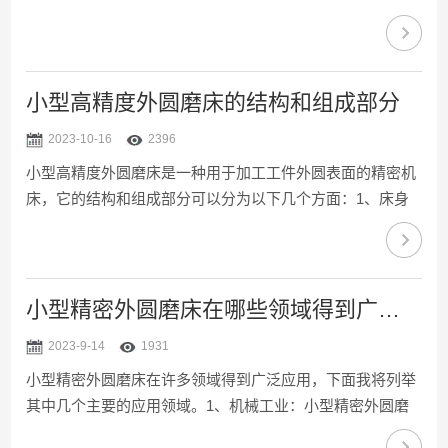
件。使用干净的布或刷子除去灰尘和金属屑，并确保不会引
入润滑剂或其他物质。2、润滑：保持桁架机械手外圆磨床
各个关键部位的润滑。使用适合的润滑剂，按照制造商的建
议进行润滑。特别注意滚珠丝杠、导轨和齿轮等关键部件的
小型高精度外圆磨床的结构和组成部分
润滑，以确保其正常运行。3、检查电气系统：定期检查电
2023-10-16
2396
气系统，包括电缆、插头、开关等。确保电气连接良好，没
小型高精度外圆磨床是一种用于加工工件外圆表面的精密机
有松动或损坏的部分。如发现异常，及时修复或更换有问题
床，它的结构和组成部分可以分为以下几个方面：1、床身
的部件。4、...
结构：小型高精度外圆磨床的床身通常采用整体铸造或焊接
结构，具有良好的刚性和稳定性。床身上设置有导轨和滑
块，用于支撑和导向主轴和工作台的运动。2、主轴系统：
主轴是重要组成部分，它承载并驱动磨削轮进行旋转。主轴
小型精密外圆磨床在哪些领域得到广泛应用？
通常由电机、轴承和主轴箱等组成。电机提供驱动力，轴承
2023-9-14
1931
支撑主轴的转动，并保证高速旋转时的稳定性，主轴箱则用
小型精密外圆磨床在许多领域得到广泛应用，下面我将列举
于固定和调节主轴的位置。3、磨削轮系统：磨削轮是小型
其中几个主要的应用领域。1、机械工业：小型精密外圆磨
高精度外圆磨床...
床在机械制造行业中得到广泛应用。它可以用于加工各种类