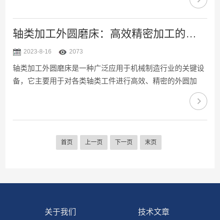
型的工件，如轴、销、滚子轴承、齿轮等。这些零部件通常
需要高精度和良好的表面质量，而它可以提供高精度、高效
率和稳定性能，以满足机械工业对工件加工的要求。2、汽
轴类加工外圆磨床：高效精密加工的关键设备
车工业：在汽车制造业中也是一种重要的加工设备。它可用
2023-8-16
2073
于加工汽车发动机曲轴、传动轴、刹车盘等关键零部件。这
轴类加工外圆磨床是一种广泛应用于机械制造行业的关键设
些零部件对精度和表面质量要求很高，而它能够提供所需的
备，它主要用于对各类轴类工件进行高效、精密的外圆加
高精度和良好...
工。在现代工业生产中，许多机械装置和设备都依赖于精确
的轴类零部件，而它则成为实现这些零部件制作的工具。轴
类加工外圆磨床通过旋转工件并利用磨削技术，在工件表面
形成所需的几何形状和尺寸。其主要特点包括高度自动化、
首页
上一页
下一页
末页
精度高、加工效率高等。首先，采用先进的数控技术，能够
实现自动化的操作过程，提高了加工效率和产品质量。其
次，配备了高精度的磨削装置和检测系统，可以达到亚微米
级的加工精度，满...
关于我们
技术文章