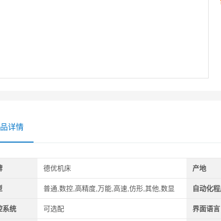
品详情
牌
德优机床
产地
型
普通,数控,高精度,万能,高速,仿形,其他,数显
自动化程
控系统
可选配
界面语言