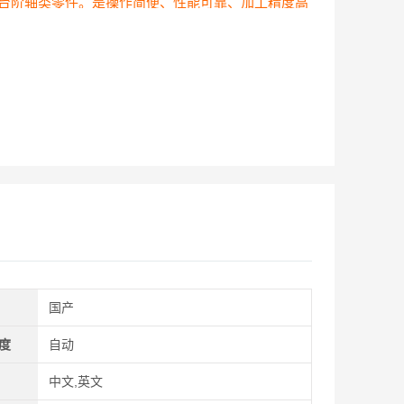
台阶轴类零件。是操作简便、性能可靠、加工精度高
的生产型数控外圆磨床。
国产
度
自动
中文,英文