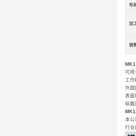
布
加
销
MK
可用
工作
外圆圆
表面粗
纵截面
MK
本公
行业