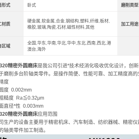
局形式
卧式
磨削类型
硬金属,软金属,合金,钢结构,塑料,纤维,板材,
工材质
加工用途
橡胶,玻璃,陶瓷,石材,磁性材料,其他
全国,华东,华南,华北,华中,东北,西南,西北,港
售区域
澳台,海外
1320精密外圆磨床
是我公司引进*技术经消化吸收优化设计，创
于磨削多台阶轴类零件。是操作简便、性能可靠、加工精度高的
精度
度 0.002mm
糙度 Ra≦0.32μm
直径*性 0.003mm
1320精密外圆磨床
应用范围
司生产的设备主要用于精密机床、汽车制造、纺织器械、精密仪
的轴类零件加工制造。