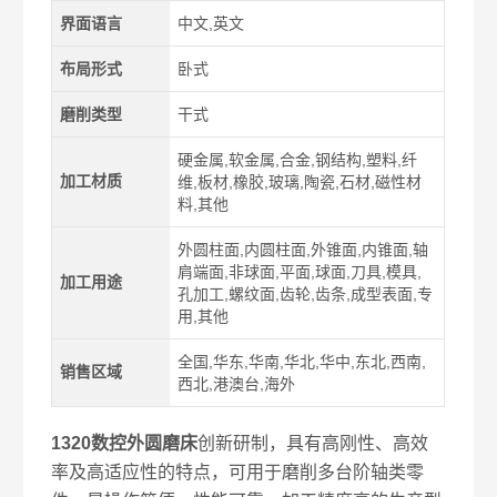
界面语言
中文,英文
布局形式
卧式
磨削类型
干式
硬金属,软金属,合金,钢结构,塑料,纤
加工材质
维,板材,橡胶,玻璃,陶瓷,石材,磁性材
料,其他
外圆柱面,内圆柱面,外锥面,内锥面,轴
肩端面,非球面,平面,球面,刀具,模具,
加工用途
孔加工,螺纹面,齿轮,齿条,成型表面,专
用,其他
全国,华东,华南,华北,华中,东北,西南,
销售区域
西北,港澳台,海外
1320数控外圆磨床
创新研制，具有高刚性、高效
率及高适应性的特点，可用于磨削多台阶轴类零