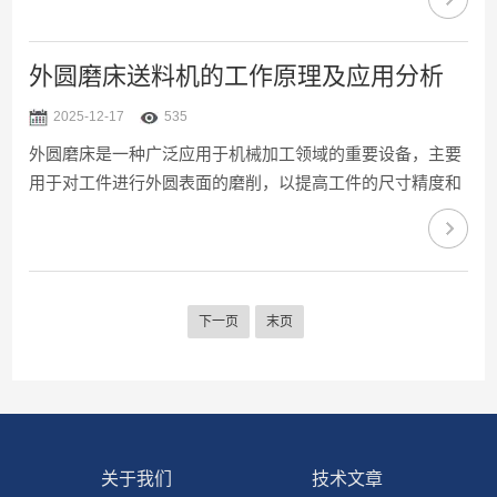
景下，小型高精度外圆磨床作为一种重要的机械加工设备，
逐渐受到制造业的广泛关注和应用。一、基本概念小型高精
度外圆磨床是一种专用于外圆磨削加工的机器设备，其主要
外圆磨床送料机的工作原理及应用分析
功能是对工件的圆柱面进行高精度的磨削加工，以达到所需
2025-12-17
535
的尺寸精度和表面光洁度。与传统的车床加工相比，它能够
外圆磨床是一种广泛应用于机械加工领域的重要设备，主要
实现更高的加工精度，通常可达到微米级的精度，且表面粗
用于对工件进行外圆表面的磨削，以提高工件的尺寸精度和
糙度显著降低...
表面光洁度。在外圆磨床的操作过程中，外圆磨床送料机作
为其重要组成部分，起着至关重要的作用。本文将对其工作
原理及应用进行深入分析。一、工作原理外圆磨床送料机的
主要功能是将待磨削工件自动送入磨床，并在磨削完成后将
下一页
末页
其取出，这一过程通常依赖于机械传动、气动或电动系统来
实现。其工作原理可以分为以下几个步骤：1、工件装夹：
首先将待加工的工件装夹在送料装置上，装夹方式可以是夹
具、吸盘等，...
关于我们
技术文章