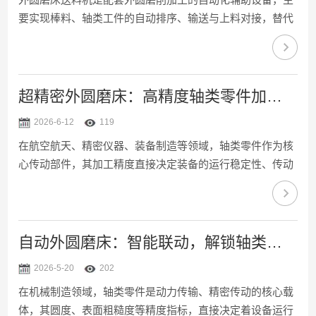
要实现棒料、轴类工件的自动排序、输送与上料对接，替代
传统人工上下料模式。可适配批量轴类零件的连续磨削作
业，有效提升磨床加工效率，稳定工件装夹精度，降低人工
操作带来的误差与安全隐患，是精密磨削生产线自动化升级
的核心配套设备。本文结合结构特性，解析其工作原理与标
超精密外圆磨床：高精度轴类零件加工的核心装备
准化自动化送料流程。一、整体结构组成外圆磨床送料机采
2026-6-12
119
用模块化集成结构，整体由物料储料机构、有序分料机构、
在航空航天、精密仪器、装备制造等领域，轴类零件作为核
输送传动机构、对位推送机构及智能控制单元组成。储料机
心传动部件，其加工精度直接决定装备的运行稳定性、传动
构用于集中堆放...
效率与使用寿命。这类零件对轴颈、台阶面的形状精度、位
置精度及表面粗糙度有着严苛要求，而超精密外圆磨床凭借
高刚性、高精度、高稳定性的核心优势，成为高精度轴类零
件加工的关键核心装备，支撑着精密制造产业向更高水平迈
自动外圆磨床：智能联动，解锁轴类零件高效精磨路径
进。超精密外圆磨床的结构设计与性能特性，是为高精度轴
2026-5-20
202
类加工量身定制的。其采用高刚性床身与精密传动系统，搭
在机械制造领域，轴类零件是动力传输、精密传动的核心载
配高精度主轴与导轨，能有效抑制磨削过程中因切削力、工
体，其圆度、表面粗糙度等精度指标，直接决定着设备运行
件自重产生的...