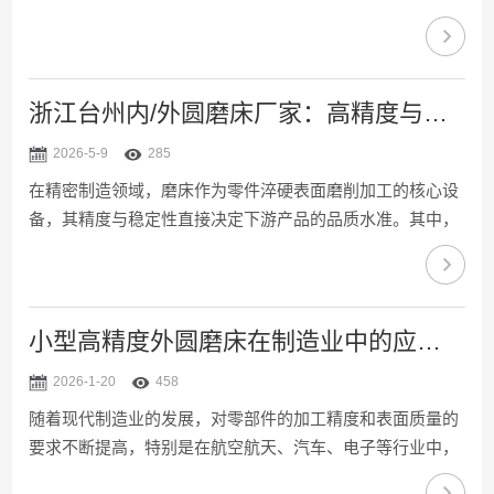
的稳定性与可靠性。传统外圆磨床依赖人工操作，不仅效率
受限，更难以保障批量零件的精度一致性，成为制约轴类加
工提质增效的瓶颈。自动外圆磨床凭借智能联动的核心优
势，打破传统加工局限，为轴类零件开辟出高效精磨的全新
浙江台州内/外圆磨床厂家：高精度与数控型号实力品牌推荐
路径，成为现代精密制造的关键支撑。轴类零件的加工痛
2026-5-9
285
点，核心在于效率与精度的难以兼顾。轴类零件规格多样，
在精密制造领域，磨床作为零件淬硬表面磨削加工的核心设
从细长传动轴到重型主轴，加工过程中需精准把控进给量、
备，其精度与稳定性直接决定下游产品的品质水准。其中，
磨削速度、工件转...
内圆磨床与外圆磨床凭借广泛的应用场景，成为机械加工、
汽车零部件、装备制造等行业的关键设备。今天，我们聚焦
台州本土实力厂家——台州德优精密机床有限公司，深入解
析其高精度数控内/外圆磨床的技术优势、产品参数及核心竞
小型高精度外圆磨床在制造业中的应用分析
争力，为行业伙伴提供可靠的选型参考。一、实力厂家加
2026-1-20
458
持，筑牢精密制造根基台州德优精密机床有限公司成立于
随着现代制造业的发展，对零部件的加工精度和表面质量的
2019年07月26日，注册资本50万元，坐落于浙江省温岭市松
要求不断提高，特别是在航空航天、汽车、电子等行业中，
门镇...
对高精度、高效率的加工设备的需求愈发迫切。在这样的背