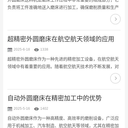
负责将工件准确地送入磨床进行加工，确保磨削质量和生产
效率。然而，由于长期使用或操作不当，可能会出现各种故
障，影响生产进度和产品质量。因此，其故障诊断与维护管
理显得尤为重要。一、故障诊断方法1、视觉检查：对外圆
磨床送料机的外观进行定期检查，注意是否有明显的损坏或
超精密外圆磨床在航空航天领域的应用
异常磨损，如导轨的磨损、部件松动等。通过外部检查，及
2025-6-18
1338
时发现潜在的故障隐患。2、振动分析：对震动情况进行监
超精密外圆磨床作为一种先进的精密加工设备，在航空航天
测，判断是否出现异常振动。通过振动分析，可以判断是否
领域中有着重要的应用。随着航空航天技术的不断发展，对
存在机械零部...
零部件的精度要求越来越高，它的使用成为满足这些要求的
关键工具。它能够通过高精度的加工手段，确保航空航天部
件的性能和可靠性，从而为航空航天产业的发展提供强有力
的支持。超精密外圆磨床在航空航天领域的应用，主要包括
自动外圆磨床在精密加工中的优势
以下几个方面：1、航空发动机部件加工航空发动机是航空
2025-5-16
1402
航天器的核心部件，对其各个零件的精度要求高，尤其是发
自动外圆磨床作为一种高精度、高效率的磨削设备，广泛应
动机的转子、轴承和涡轮叶片等部件。它能够对这些部件的
用于机械加工、汽车制造、航空航天等领域，尤其在精密加
外圆进行精密...