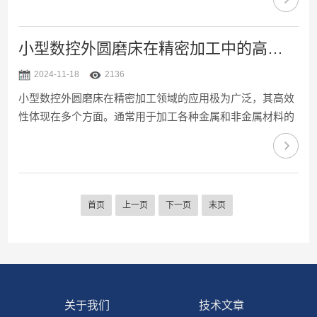
的尺寸精度和表面质量。需要经常进行维护和保养，才能保
证设备的正常运转和长期稳定性。以下是正确维护和保养小
型精密外圆磨床的一些建议：1、定期清洁：定期清洁是保
小型数控外圆磨床在精密加工中的高效应用
持设备正常运转的重要步骤。使用干净的布或刷子清洁设备
2024-11-18
2136
表面和内部的灰尘和杂物，确保设备通风良好，避免灰尘和
小型数控外圆磨床在精密加工领域的应用极为广泛，其高效
杂物堆积影响设备运转。2、润滑保养：各个部件需要定期
性体现在多个方面。通常用于加工各种金属和非金属材料的
进行润滑保养，...
圆柱形表面，能够达到高精度和高光洁度的加工要求。以下
是小型数控外圆磨床在精密加工中的一些高效应用：1、精
密零件加工：非常适合加工直径较小的精密零件，如微型轴
承、精密轴类零件等。由于其高精度控制系统，可以实现微
首页
上一页
下一页
末页
米级甚至纳米级的加工精度，满足航空航天、医疗器械、电
子元件等行业对零件精度的严格要求。2、复杂形状加工：
除了基本的外圆磨削，还可以配备特殊的砂轮和夹具，实现
非标准形状的...
关于我们
技术文章