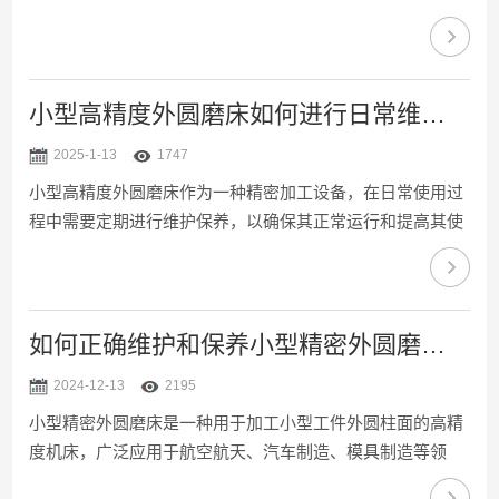
工中具有显著优势。随着技术的不断进步，它的应用领域也
逐渐扩展，成为提升加工质量和生产效率的关键设备之一。
本文将探讨自动外圆磨床在精密加工中的主要优势。一、高
精度加工能力主要优势是其精密加工能力。通过精密的数控
小型高精度外圆磨床如何进行日常维护？
系统和高精度的机械结构，能够实现微米级甚至纳米级的加
2025-1-13
1747
工精度。这使得它非常适合用于加工对尺寸和形位公差要求
小型高精度外圆磨床作为一种精密加工设备，在日常使用过
极为严格的零部件，如轴类、套筒类、齿轮等，广泛应用于
程中需要定期进行维护保养，以确保其正常运行和提高其使
精密零部件的...
用寿命。其工作原理是通过砂轮与工件之间的摩擦力来进行
切削加工，因此设备的精度、稳定性和清洁度对加工质量有
着重要影响。以下是小型高精度外圆磨床的日常维护措施：
一、清洁与检查1、保持设备清洁应定期清洁，尤其是工作
如何正确维护和保养小型精密外圆磨床？
台、砂轮架、主轴和进给系统等部位。清洁时，应使用软布
2024-12-13
2195
或毛刷清除积尘和杂物，避免使用硬物刮擦。对于精密部
小型精密外圆磨床是一种用于加工小型工件外圆柱面的高精
件，避免水渍、油污的侵入，以免影响精度和造成部件的磨
度机床，广泛应用于航空航天、汽车制造、模具制造等领
损。2、检查润...
域。通过砂轮高速旋转，对工件进行磨削加工，以达到所需