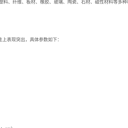
塑料、纤维、板材、橡胶、玻璃、陶瓷、石材、磁性材料等多种
）
定性上表现突出，具体参数如下：