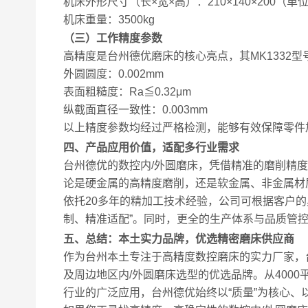
机床外形尺寸（长×宽×高）：210×140×200（单
机床重量：3500kg
（三）工作精度参数
高精度是台州德优磨床的核心亮点，其MK1332
外圆圆度：0.002mm
表面粗糙度：Ra≦0.32μm
纵截面直径一致性：0.003mm
以上精度参数均经过严格检测，能够有效保障零件
四、产品应用价值，适配多行业需求
台州德优的数控内/外圆磨床，凭借精准的磨削精
论是硬金属的高精度磨削，还是软金属、非金属材
依托20多年的精加工技术经验，公司可根据客户
制、精准适配”。同时，更全的生产体系与品质管
五、总结：本土实力品牌，优选精密磨床供应商
作为台州本土专注于高精度数控磨床的实力厂家，
及周边地区内/外圆磨床选型的优选品牌。从400
行业的广泛应用，台州德优始终以“质量”为核心、