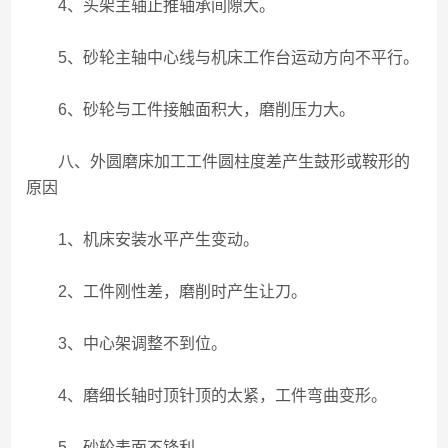
4、头架主轴止推轴承间隙大。
5、砂轮主轴中心线与机床工作台运动方向不平行。
6、砂轮与工件接触面积大，磨削压力大。
八、外圆磨床加工工件圆柱度差产生鼓形或鞍形的
原因
1、机床安装水平产生变动。
2、工件刚性差，磨削时产生让刀。
3、中心架调整不到位。
4、磨细长轴时顶针顶的太紧，工件弯曲变形。
5、砂轮表面不锋利。